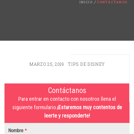
INICIO
CONTÁCTANOS
MARZO 25, 2019
TIPS DE DISNEY
Contáctanos
Para entrar en contacto con nosotros llena el
siguiente formulario.
¡Estaremos muy contentos de
leerte y responderte!
Nombre
*