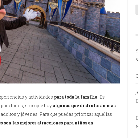
S
s
C
¿
experiencias y actividades
para toda la familia.
Es
D
 para todos, sino que hay
algunas que disfrutarán más
adultos y jóvenes. Para que puedas priorizar aquellas
E
s son las mejores atracciones para niños en
N