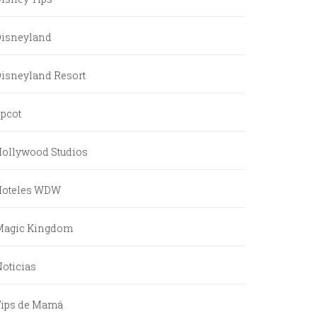
Disneyland
isneyland Resort
pcot
ollywood Studios
Hoteles WDW
Magic Kingdom
oticias
Tips de Mamá