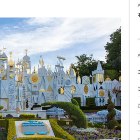
A
q
C
C
D
D
D