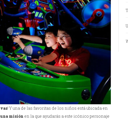
T
U
W
ivas
! Y una de las favoritas de los niños está ubicada en
s una misión
en la que ayudarás a este icónico personaje