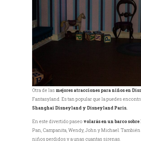
Otra de las
mejores atracciones para niños en Di
Fantasyland. Es tan popular que la puedes encont
Shanghai Disneyland y Disneyland Paris.
En este divertido paseo
volarás en un barco sobr
Pan, Campanita, Wendy, John y Michael. También en
niños perdidos y a unas cuantas sirenas.