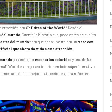
D
a atracción era
Children of the World
? Desde el
s del mundo
. Cuenta la historia que, poco antes de que It’s
E
partes del mundo
para que cada uno trajera un
vaso con
tificial que ahora da vida a esta atracción.
H
l mundo
pasando por
escenarios coloridos
y una de las
 Small World es un paseo interior en bote súper llamativo
eramos una de las mejores atracciones para niños en
N