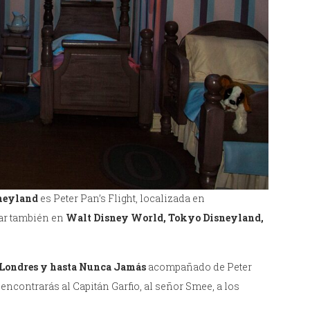
sneyland
es Peter Pan’s Flight, localizada en
rar también en
Walt Disney World, Tokyo Disneyland,
e Londres y hasta Nunca Jamás
acompañado de Peter
contrarás al Capitán Garfio, al señor Smee, a los