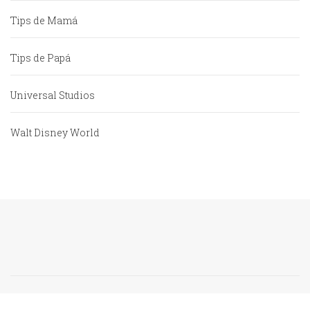
Tips de Mamá
Tips de Papá
Universal Studios
Walt Disney World
TipsdeDisney.com no está afiliado a Walt Disney Company.
Información oficial puede ser encontrada en