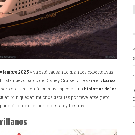
S
s
oviembre 2025
y ya está causando grandes expectativas
C
al. Este nuevo barco de Disney Cruise Line será el
«barco
, pero con una temática muy especial: las
historias de los
¿
actuar. Aún quedan muchos detalles por revelarse, pero
D
cipando) sobre el esperado Disney Destiny.
E
villanos
N