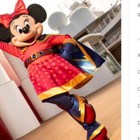
A
q
C
C
D
D
D