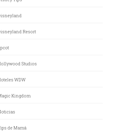
Disneyland
isneyland Resort
pcot
ollywood Studios
Hoteles WDW
Magic Kingdom
oticias
Tips de Mamá