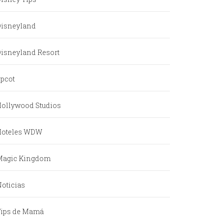
Disneyland
isneyland Resort
pcot
ollywood Studios
Hoteles WDW
Magic Kingdom
oticias
Tips de Mamá