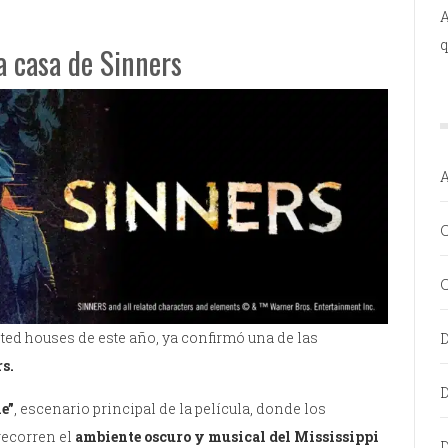
A
q
 casa de Sinners
C
C
ted houses de este año, ya confirmó una de las
D
rs.
D
e”
, escenario principal de la película, donde los
recorren el
ambiente oscuro y musical del Mississippi
D