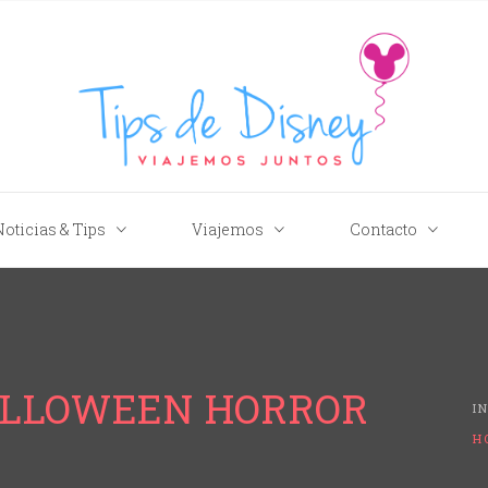
Tips de Disney
Noticias & Tips
Viajemos
Contacto
ALLOWEEN HORROR
I
H