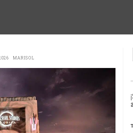
2026
MARISOL
T