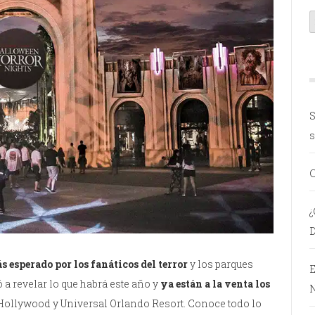
S
s
C
¿
D
 esperado por los fanáticos del terror
y los parques
E
a revelar lo que habrá este año y
ya están a la venta los
N
 Hollywood y Universal Orlando Resort. Conoce todo lo