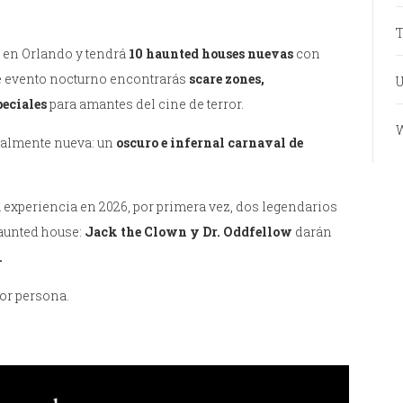
T
 en Orlando y tendrá
10 haunted houses nuevas
con
te evento nocturno encontrarás
scare zones,
U
peciales
para amantes del cine de terror.
W
otalmente nueva: un
oscuro e infernal carnaval de
ca experiencia en 2026, por primera vez, dos legendarios
haunted house:
Jack the Clown y Dr. Oddfellow
darán
.
or persona.