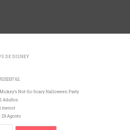
PS DE DISNEY
USD$
337.62
-Mickey’s Not-So-Scary Halloween Party
-2 Adultos
-1 menor
– 29 Agosto