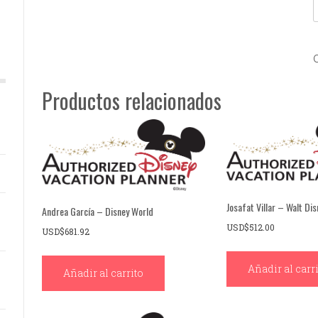
Productos relacionados
Josafat Villar – Walt Di
Andrea García – Disney World
USD$
512.00
USD$
681.92
Añadir al carr
Añadir al carrito