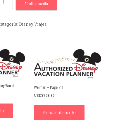
Añadir al carrito
Categoría:
Disney Viajes
sney World
Weimar – Pago 2.1
USD$
758.85
ito
Añadir al carrito