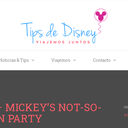
Tips de Disney
Noticias & Tips
Viajemos
Contacto
– MICKEY’S NOT-SO-
I
N PARTY
S