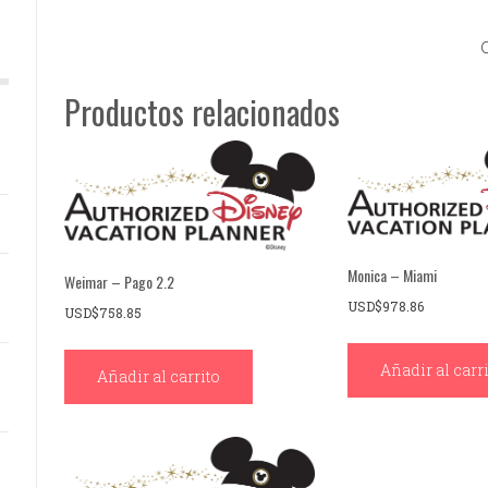
Productos relacionados
Monica – Miami
Weimar – Pago 2.2
USD$
978.86
USD$
758.85
Añadir al carr
Añadir al carrito