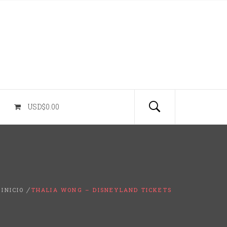
USD$0.00
INICIO
THALIA WONG – DISNEYLAND TICKETS