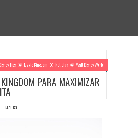
Disney Tips
Magic Kingdom
Noticias
Walt Disney World
C KINGDOM PARA MAXIMIZAR
ITA
3
MARISOL