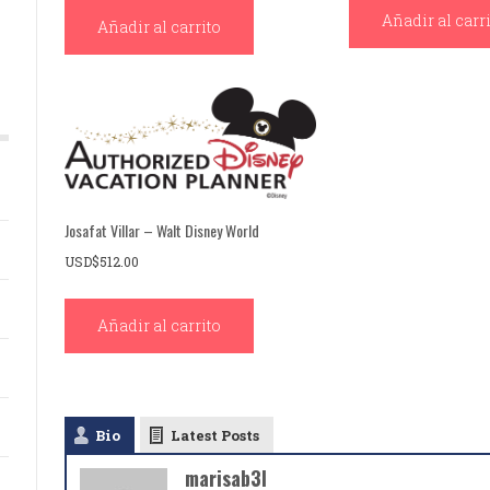
Añadir al carr
Añadir al carrito
Josafat Villar – Walt Disney World
USD$
512.00
Añadir al carrito
Bio
Latest Posts
marisab3l