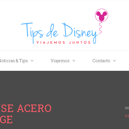
Tips de Disney
Noticias & Tips
Viajemos
Contacto
SE ACERO
I
AGE
V