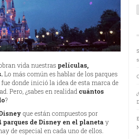
S
s
obran vida nuestras
películas,
s.
Lo más común es hablar de los parques
C
fue donde inició la idea de esta marca de
dad. Pero, ¿sabes en realidad
cuántos
¿
do
?
D
e Disney
que están compuestos por
E
4 parques de Disney en el planeta
y
N
hay de especial en cada uno de ellos.