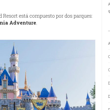
A
q
d Resort está compuesto por dos parques:
rnia Adventure
.
C
C
D
D
D