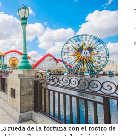
T
U
W
 la
rueda de la fortuna con el rostro de