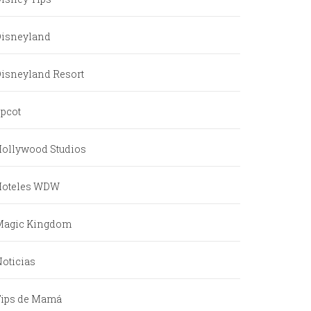
Disneyland
isneyland Resort
pcot
ollywood Studios
Hoteles WDW
Magic Kingdom
oticias
Tips de Mamá